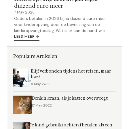
duizend euro meer
7 May 2026
Ouders betalen in 2026 bijna duizend euro meer
voor kinderopvang door de bevriezing van de
kinderopvangtoeslag. Wat is er aan de hand, wie
wordt het hardst geraakt en wat kun je nu doen?
LEES MEER →
Populaire Artikelen
Blijf verbonden tijdens het reizen, maar
hoe?
5 May 2022
Denk hieraan, als je katten overweegt
17 May 2022
Je kind gebruikt achteraf betalen als een