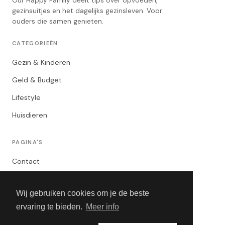
Our Happy Family deelt tips over opvoeden,
gezinsuitjes en het dagelijks gezinsleven. Voor
ouders die samen genieten.
CATEGORIEËN
Gezin & Kinderen
Geld & Budget
Lifestyle
Huisdieren
PAGINA'S
Contact
Privacybeleid
Wij gebruiken cookies om je de beste
Algemene Voorwaarden
ervaring te bieden.
Meer info
Adverteren