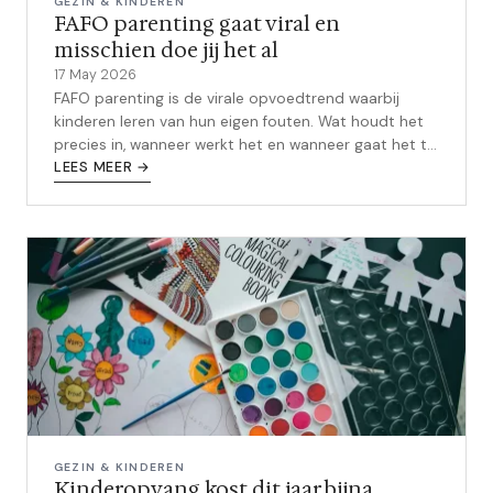
GEZIN & KINDEREN
FAFO parenting gaat viral en
misschien doe jij het al
17 May 2026
FAFO parenting is de virale opvoedtrend waarbij
kinderen leren van hun eigen fouten. Wat houdt het
precies in, wanneer werkt het en wanneer gaat het te
ver?
LEES MEER →
GEZIN & KINDEREN
Kinderopvang kost dit jaar bijna